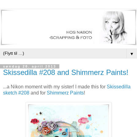
▼
søndag 28. april 2013
Skissedilla #208 and Shimmerz Paints!
...a Nikon moment with my sister! I made this for
Skissedilla
sketch #208
and for
Shimmerz Paints
!