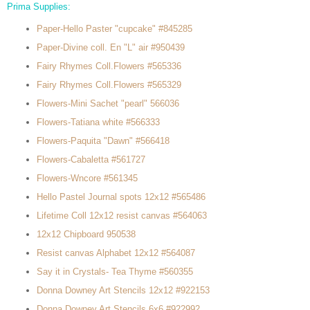
Prima Supplies:
Paper-Hello Paster "cupcake" #845285
Paper-Divine coll. En "L" air #950439
Fairy Rhymes Coll.Flowers #565336
Fairy Rhymes Coll.Flowers #565329
Flowers-Mini Sachet "pearl" 566036
Flowers-Tatiana white #566333
Flowers-Paquita "Dawn" #566418
Flowers-Cabaletta #561727
Flowers-Wncore #561345
Hello Pastel Journal spots 12x12 #565486
Lifetime Coll 12x12 resist canvas #564063
12x12 Chipboard 950538
Resist canvas Alphabet 12x12 #564087
Say it in Crystals- Tea Thyme #560355
Donna Downey Art Stencils 12x12 #922153
Donna Downey Art Stencils 6x6 #922992