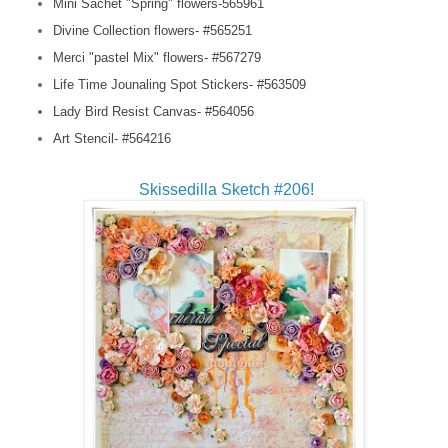
Mini Sachet "Spring" flowers-565961
Divine Collection flowers- #565251
Merci "pastel Mix" flowers- #567279
Life Time Jounaling Spot Stickers- #563509
Lady Bird Resist Canvas- #564056
Art Stencil- #564216
Skissedilla Sketch #206!