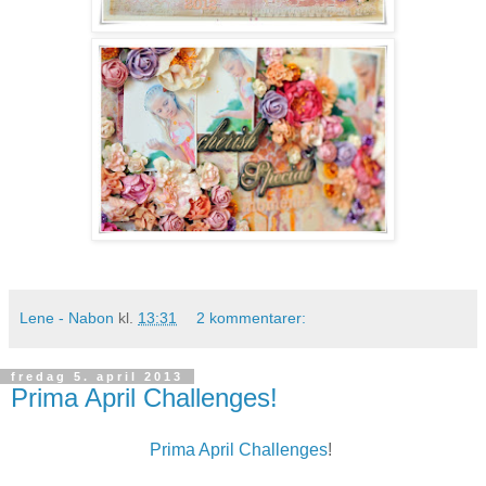
Lene - Nabon
kl.
13:31
2 kommentarer:
fredag 5. april 2013
Prima April Challenges!
Prima April Challenges
!