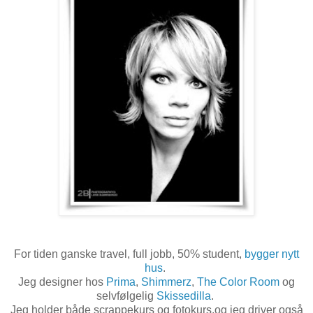
For tiden ganske travel, full jobb, 50% student,
bygger nytt
hus
.
Jeg designer hos
Prima
,
Shimmerz
,
The Color Room
og
selvfølgelig
Skissedilla
.
Jeg holder både scrappekurs og fotokurs,og jeg driver også