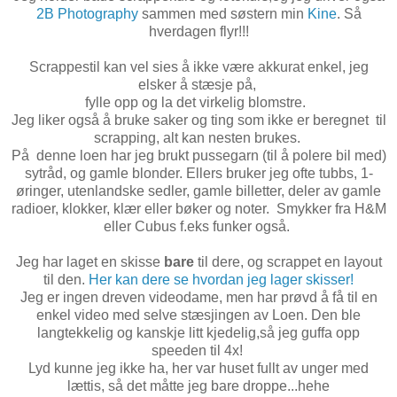
2B Photography
sammen med søstern min
Kine
. Så
hverdagen flyr!!!
Scrappestil kan vel sies å ikke være akkurat enkel, jeg
elsker å stæsje på,
fylle opp og la det virkelig blomstre.
Jeg liker også å bruke saker og ting som ikke er beregnet til
scrapping, alt kan nesten brukes.
På denne loen har jeg brukt pussegarn (til å polere bil med)
sytråd, og gamle blonder. Ellers bruker jeg ofte tubbs, 1-
øringer, utenlandske sedler, gamle billetter, deler av gamle
radioer, klokker, klær eller bøker og noter. Smykker fra H&M
eller Cubus f.eks funker også.
Jeg har laget en skisse
bare
til dere, og scrappet en layout
til den.
Her kan dere se hvordan jeg lager skisser!
Jeg er ingen dreven videodame, men har prøvd å få til en
enkel video med selve stæsjingen av Loen. Den ble
langtekkelig og kanskje litt kjedelig,så jeg guffa opp
speeden til 4x!
Lyd kunne jeg ikke ha, her var huset fullt av unger med
lættis, så det måtte jeg bare droppe...hehe